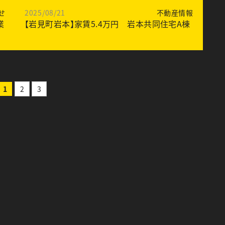
せ
2025/08/21
不動産情報
業
【岩見町岩本】家賃5.4万円 岩本共同住宅A棟
1
2
3