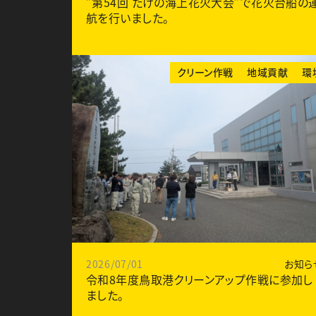
”第54回 たけの海上花火大会”で花火台船の
航を行いました。
クリーン作戦
地域貢献
環
2026/07/01
お知ら
令和8年度鳥取港クリーンアップ作戦に参加し
ました。