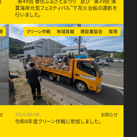
運
”第49回 香住ふるさとまつり” 及び ”第39回 浦
富海岸元気フェスティバル”で花火台船の運航を
行いました。
境
クリーン作戦
地域貢献
建設業協会
環境
せ
2026/06/08
お知らせ
令和8年度クリーン作戦に参加しました。