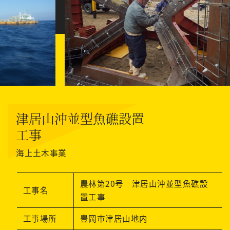
津居山沖並型魚礁設置
工事
海上土木事業
農林第20号 津居山沖並型魚礁設
工事名
置工事
工事場所
豊岡市津居山地内