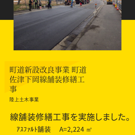
町道新設改良事業 町道
佐津下岡線舗装修繕工
事
陸上土木事業
線舗装修繕工事を実施しました。
ｱｽﾌｧﾙﾄ舗装 A=2,224 ㎡