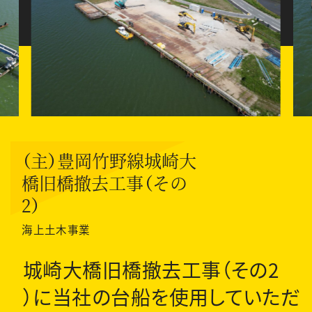
（主）豊岡竹野線城崎大
橋旧橋撤去工事（その
2）
海上土木事業
城崎大橋旧橋撤去工事（その2
）に当社の台船を使用していただ